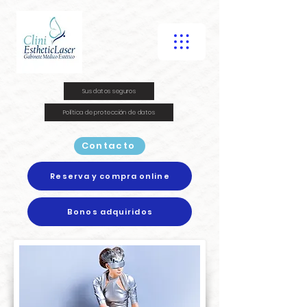
Sus datos seguros
Política de protección de datos
Contacto
Reserva y compra online
Bonos adquiridos