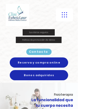
Sus datos seguros
Política de protección de datos
Contacto
Reserva y compra online
Bonos adquiridos
Fisioterapia
La funcionalidad que
tu cuerpo necesita