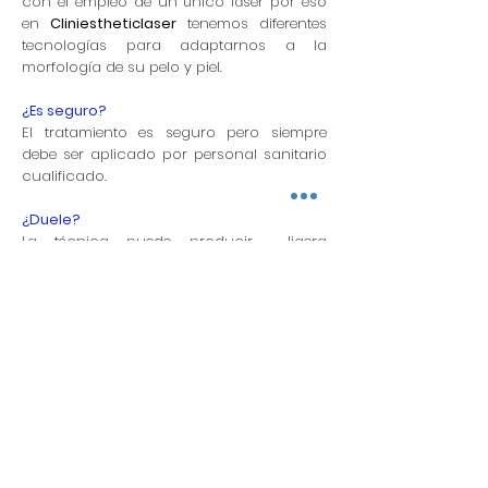
con el empleo de un único láser por eso
en
Cliniestheticlaser
tenemos diferentes
tecnologías para adaptarnos a la
morfología de su pelo y piel.
¿Es seguro?
El tratamiento es seguro pero siempre
debe ser aplicado por personal sanitario
cualificado.
¿Duele?
La técnica puede producir ligera
sensación de dolor tolerable en la
mayoría de los casos.