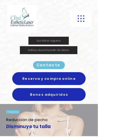
Sus datos seguros
Política de protección de datos
Contacto
Reserva y compra online
Bonos adquiridos
< Regresar
Reducción de pecho
Disminuye tu talla