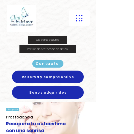
Sus datos seguros
Política de protección de datos
Contacto
Reserva y compra online
Bonos adquiridos
< Regresar
Prostodoncia
Recupera tu autoestima
con una sonrisa