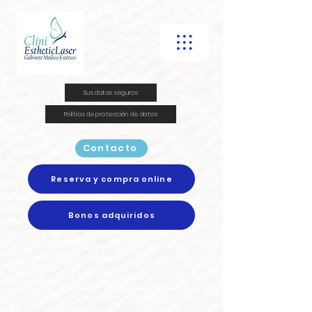
Sus datos seguros
Política de protección de datos
Contacto
Reserva y compra online
Bonos adquiridos