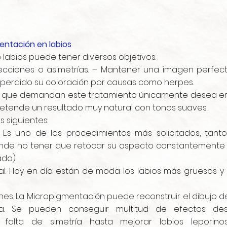
entación en labios
 labios puede tener diversos objetivos:
cciones o asimetrías. – Mantener una imagen perfecta
perdido su coloración por causas como herpes.
s que demandan este tratamiento únicamente desea em
 pretende un resultado muy natural con tonos suaves.
s siguientes:
. Es uno de los procedimientos más solicitados, tan
de no tener que retocar su aspecto constantemente (ir
da).
al. Hoy en día están de moda los labios más gruesos 
s. La Micropigmentación puede reconstruir el dibujo de 
ta. Se pueden conseguir multitud de efectos: de
falta de simetría hasta mejorar labios leporino