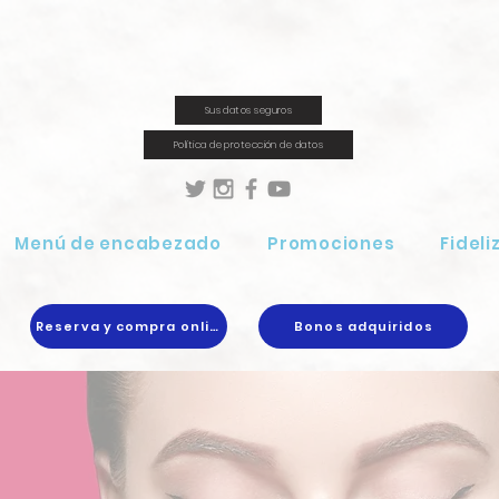
Sus datos seguros
Política de protección de datos
Menú de encabezado
Promociones
Fideli
Reserva y compra online
Bonos adquiridos