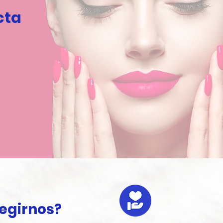
cta
legirnos?