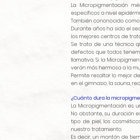
La Micropigmentación mé
específicos a nivel epidérm
También cononocido como Ma
Durante años ha sido el sec
los mejores centros de trat
Se trata de una técnica q
defectos que todos tenemo
llamativa. Si la Micropigm
verán más hermosa a la muj
Permite resaltar lo mejor d
en el gimnasio, la sauna, r
¿Cuánto dura la micropigm
La Micropigmentación es u
No obstante, su duración 
tipo de piel, los cosméti
nuestro tratamiento.
Es decir, un montón de tie