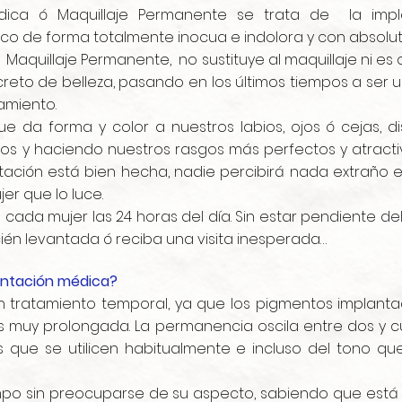
dica ó Maquillaje Permanente se trata de la imp
ico de forma totalmente inocua e indolora y con absolut
quillaje Permanente, no sustituye al maquillaje ni es c
reto de belleza, pasando en los últimos tiempos a ser u
amiento.
ue da forma y color a nuestros labios, ojos ó cejas, 
s y haciendo nuestros rasgos más perfectos y atractiv
entación está bien hecha, nadie percibirá nada extraño 
er que lo luce.
e cada mujer las 24 horas del día. Sin estar pendiente de
ecién levantada ó reciba una visita inesperada…
entación médica?
n tratamiento temporal, ya que los pigmentos implant
es muy prolongada. La permanencia oscila entre dos y 
cos que se utilicen habitualmente e incluso del tono 
mpo sin preocuparse de su aspecto, sabiendo que está 