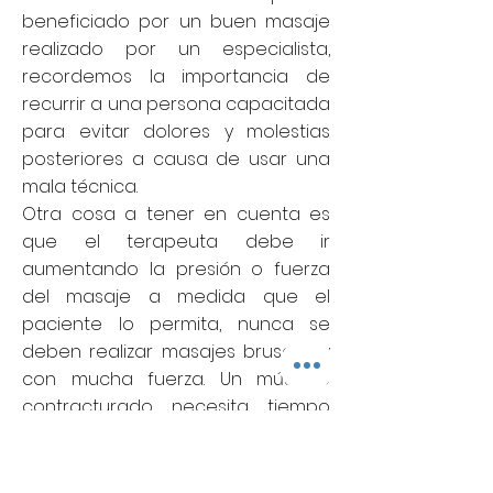
beneficiado por un buen masaje
realizado por un especialista,
recordemos la importancia de
recurrir a una persona capacitada
para evitar dolores y molestias
posteriores a causa de usar una
mala técnica.
Otra cosa a tener en cuenta es
que el terapeuta debe ir
aumentando la presión o fuerza
del masaje a medida que el
paciente lo permita, nunca se
deben realizar masajes bruscos y
con mucha fuerza. Un músculo
contracturado necesita tiempo
para aflojarse o relajarse, una
presión desmedida puede causar
luego mayor dolor e inflamación.