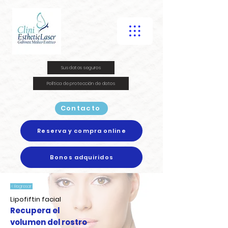
Sus datos seguros
Política de protección de datos
Contacto
Reserva y compra online
Bonos adquiridos
< Regresar
Lipofiftin facial
Recupera el
volumen del rostro