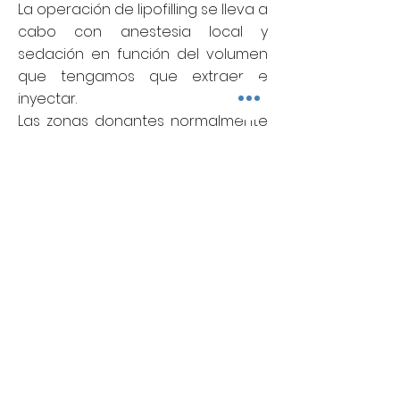
La operación de lipofilling se lleva a
cabo con anestesia local y
sedación en función del volumen
que tengamos que extraer e
inyectar.
Las zonas donantes normalmente
son abdomen o cartucheras, por
su fácil acceso, el cual se inyecta
en la cara con cánulas
traumáticas.
El tejido adiposo no se absorbe.
Las células injertadas viven en el
tejido donde se han injertado
perdiendo en uy pocas ocasiones
el volumen.
La gran ventaja del tejido adiposo
es su ubicuidad, de fácil obtención
y que no produce ninguna