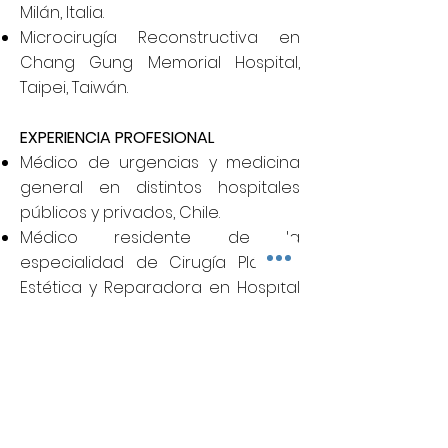
Milán, Italia.
Microcirugía Reconstructiva en
Chang Gung Memorial Hospital,
Taipei, Taiwán.
EXPERIENCIA PROFESIONAL
Médico de urgencias y medicina
general en distintos hospitales
públicos y privados, Chile.
Médico residente de la
especialidad de Cirugía Plástica,
Estética y Reparadora en Hospital
General Universitario de Alicante,
España.
Presentaciones en Congresos
48º Congreso Nacional SECPRE, 5-7
Junio 2013, Tenerife. Comunicación