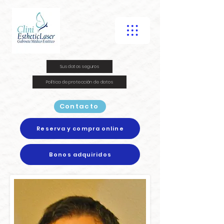
Sus datos seguros
Política de protección de datos
Contacto
Reserva y compra online
Bonos adquiridos