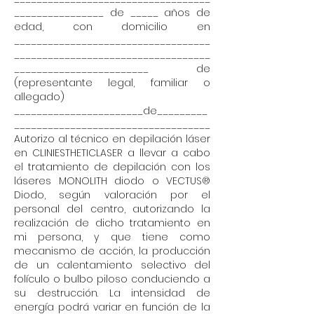
________________ de _____ años de
edad, con domicilio en
___________________________________
___________________________________
________________________ de
(representante legal, familiar o
allegado)
_______________________de_________
___________________________________
Autorizo al técnico en depilación láser
en CLINIESTHETICLASER a llevar a cabo
el tratamiento de depilación con los
láseres MONOLITH diodo o VECTUS®
Diodo, según valoración por el
personal del centro, autorizando la
realización de dicho tratamiento en
mi persona, y que tiene como
mecanismo de acción, la producción
de un calentamiento selectivo del
folículo o bulbo piloso conduciendo a
su destrucción. La intensidad de
energía podrá variar en función de la