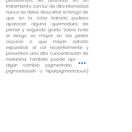
persistentes. No obstante, en un
tratamiento con luz de alta intensidad
nunca se debe descartar el riesgo de
que en la zona tratada pudiera
aparecer alguna quemadura de
primer y segundo grado. Sobre todo
el riesgo es mayor en las pieles
oscuras o que hayan estado
expuestas al sol recientemente y
presenten una alta concentración de
melanina. También puede aparecer
algún cambio pigmentario (hipo
pigmentación o hiperpigmentación)
que por lo general suelen ser
transitorios, siguiendo un tratamiento
adecuado que en caso de suceder
me prescribirán en el propio centro. Es
importante hacer notar que si no se
siguen las recomendaciones de los
profesionales respecto a las posibles
complicaciones estas alteraciones
pueden permanecer por largos
periodos de tiempo.