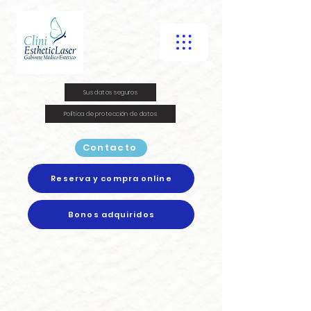
Sus datos seguros
Política de protección de datos
Contacto
Reserva y compra online
Bonos adquiridos