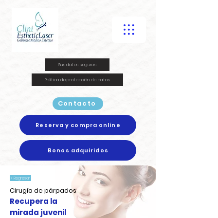
Sus datos seguros
Política de protección de datos
Contacto
Reserva y compra online
Bonos adquiridos
< Regresar
Cirugía de párpados
Recupera la
mirada juvenil